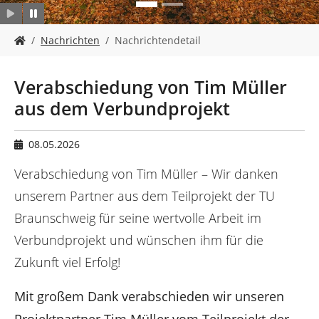
n
S
Nachrichten
Nachrichtendetail
i
e
s
Verabschiedung von Tim Müller
i
aus dem Verbundprojekt
n
d
h
08.05.2026
i
e
Verabschiedung von Tim Müller – Wir danken
r
unserem Partner aus dem Teilprojekt der TU
:
Braunschweig für seine wertvolle Arbeit im
Verbundprojekt und wünschen ihm für die
Zukunft viel Erfolg!
Mit großem Dank verabschieden wir unseren